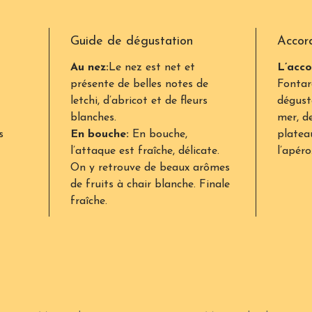
Guide de dégustation
Accor
Au nez:
Le nez est net et
L’acco
présente de belles notes de
Fontar
letchi, d’abricot et de fleurs
dégust
blanches.
mer, de
s
En bouche:
En bouche,
platea
l’attaque est fraîche, délicate.
l’apéro
On y retrouve de beaux arômes
de fruits à chair blanche. Finale
fraîche.