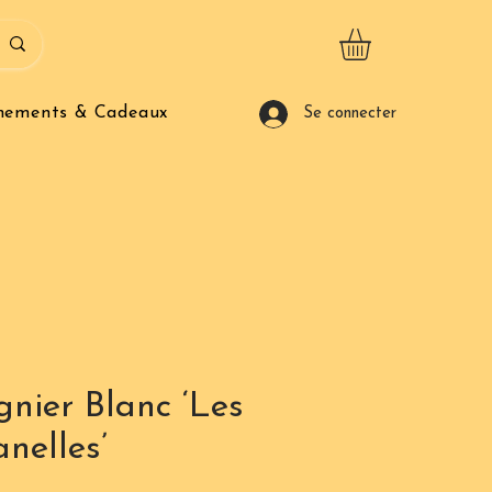
nements & Cadeaux
Se connecter
gnier Blanc ‘Les
anelles’