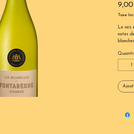
9,00
Taxe Inc
Le nez e
notes de
blanches
En bouch
Quanti
On y re
à chair 
Château
déguste
de poiss
Ajout
fromages
A conso
Bouteill