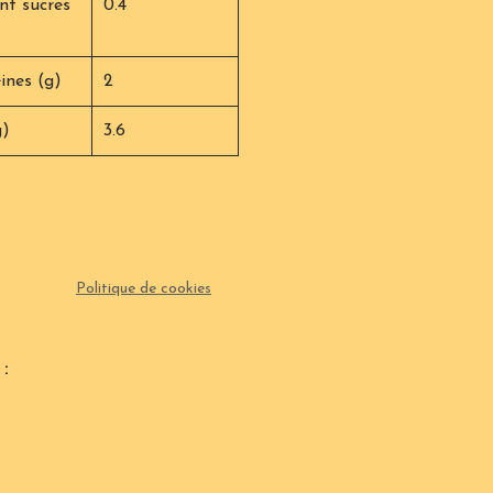
 sucres
0.4
ines (g)
2
g)
3.6
Politique de cookies
: