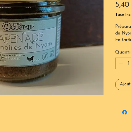
5,40
Taxe Inc
Préparat
de Nyon
En tarti
fond de 
Quanti
dans un 
en badi
Ajout