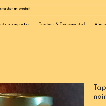
lats à emporter
Traiteur & Evénementiel
Abon
Tap
noi