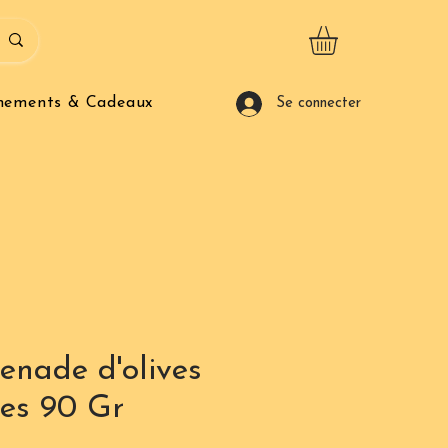
nements & Cadeaux
Se connecter
enade d'olives
res 90 Gr