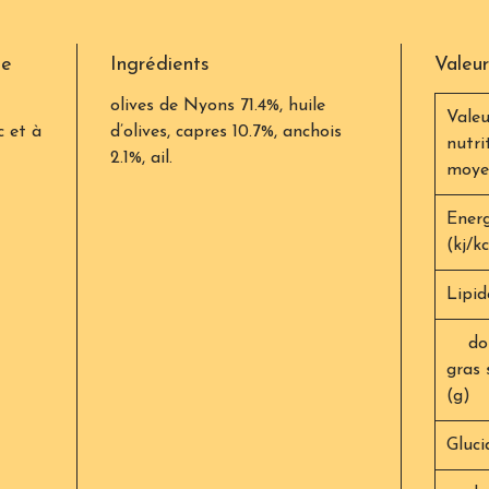
ge
Ingrédients
Valeur
olives de Nyons 71.4%, huile
Valeu
c et à
d’olives, capres 10.7%, anchois
nutri
2.1%, ail.
moye
Energ
(kj/k
Lipid
dont
gras 
(g)
Gluci