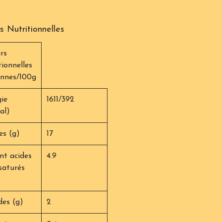
s Nutritionnelles
rs
tionnelles
nnes/100g
ie
1611/392
cal)
es (g)
17
 acides
4.9
saturés
des (g)
2