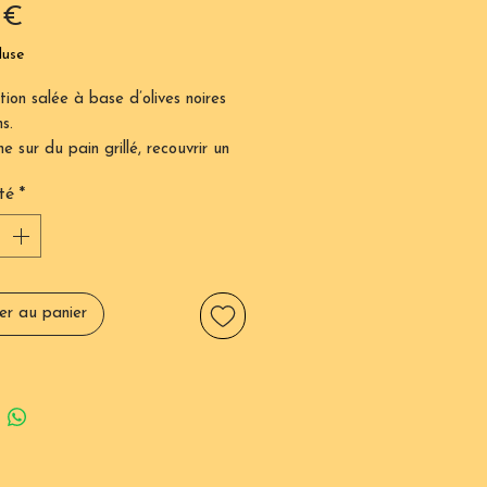
Prix
 €
luse
ion salée à base d’olives noires
s.
ne sur du pain grillé, recouvrir un
tarte à la tomate, en feuilleté,
té
*
sandwich, sur des filets de rouget,
geonner une viande blanche…
er au panier