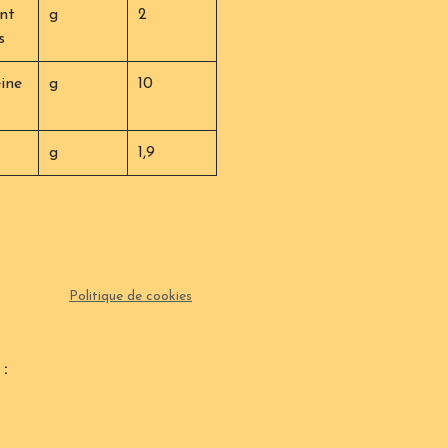
nt
g
2
s
ine
g
10
g
1,9
Politique de cookies
: