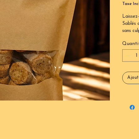
Taxe Inc
Laissez-
Sablés a
sans cul
végan et
Quanti
concass
à chaqu
personne
alimenta
excellen
Ajout
pour ac
charcute
Poids: 