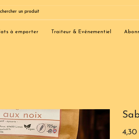
lats à emporter
Traiteur & Evénementiel
Abon
Sab
4,30