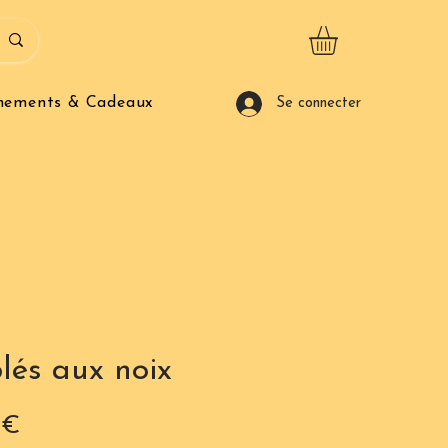
nements & Cadeaux
Se connecter
lés aux noix
Prix
 €