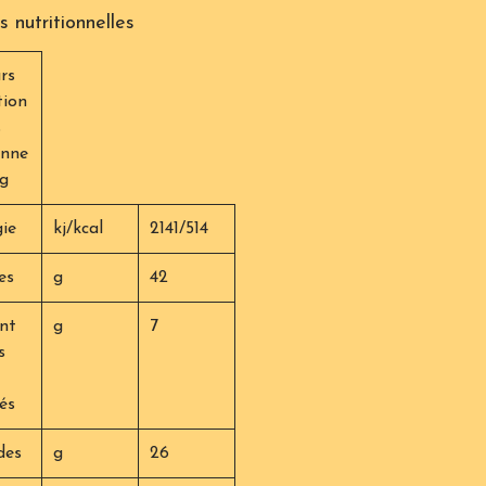
s nutritionnelles
rs
tion
s
nne
0g
ie
kj/kcal
2141/514
es
g
42
nt
g
7
s
és
des
g
26