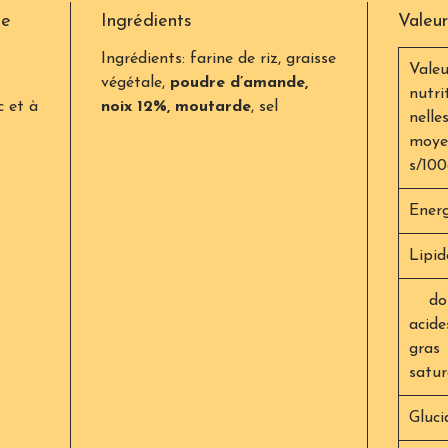
ge
Ingrédients
Valeur
Ingrédients: farine de riz, graisse
Valeu
végétale,
poudre d’amande,
nutri
c et à
noix 12%, moutarde
, sel
nelle
moye
s/10
Energ
Lipid
do
acide
gras
satur
Gluci